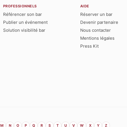
PROFESSIONNELS
AIDE
Référencer son bar
Réserver un bar
Publier un événement
Devenir partenaire
Solution visibilité bar
Nous contacter
Mentions légales
Press Kit
M
N
O
P
Q
R
S
T
U
V
W
X
Y
Z