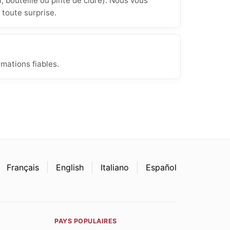
, bouteille ou pinte de cidre). Nous vous
 toute surprise.
rmations fiables.
Français
English
Italiano
Español
PAYS POPULAIRES