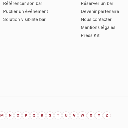
Référencer son bar
Réserver un bar
Publier un événement
Devenir partenaire
Solution visibilité bar
Nous contacter
Mentions légales
Press Kit
M
N
O
P
Q
R
S
T
U
V
W
X
Y
Z