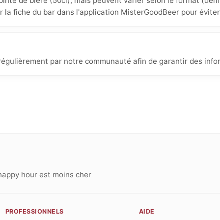
inte de bière (50cl), mais peuvent varier selon le format (demi
ur la fiche du bar dans l'application MisterGoodBeer pour éviter
r régulièrement par notre communauté afin de garantir des info
happy hour est moins cher
PROFESSIONNELS
AIDE