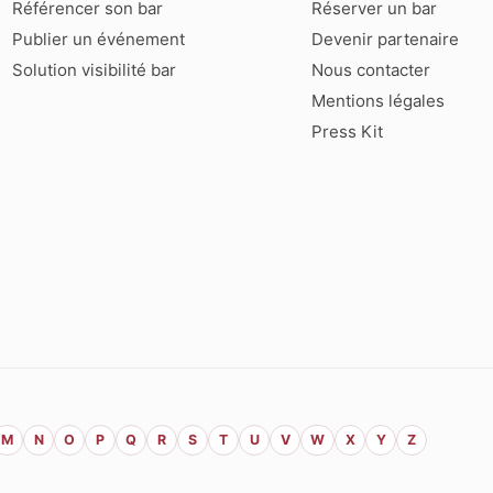
Référencer son bar
Réserver un bar
Publier un événement
Devenir partenaire
Solution visibilité bar
Nous contacter
Mentions légales
Press Kit
M
N
O
P
Q
R
S
T
U
V
W
X
Y
Z