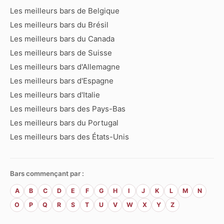
Les meilleurs bars de Belgique
Les meilleurs bars du Brésil
Les meilleurs bars du Canada
Les meilleurs bars de Suisse
Les meilleurs bars d'Allemagne
Les meilleurs bars d'Espagne
Les meilleurs bars d'Italie
Les meilleurs bars des Pays-Bas
Les meilleurs bars du Portugal
Les meilleurs bars des États-Unis
Bars commençant par :
A
B
C
D
E
F
G
H
I
J
K
L
M
N
O
P
Q
R
S
T
U
V
W
X
Y
Z