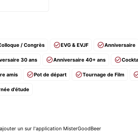
Colloque / Congrès
EVG & EVJF
Anniversaire
versaire 30 ans
Anniversaire 40+ ans
Cockta
re amis
Pot de départ
Tournage de Film
rnée d'étude
ajouter un sur l'application MisterGoodBeer