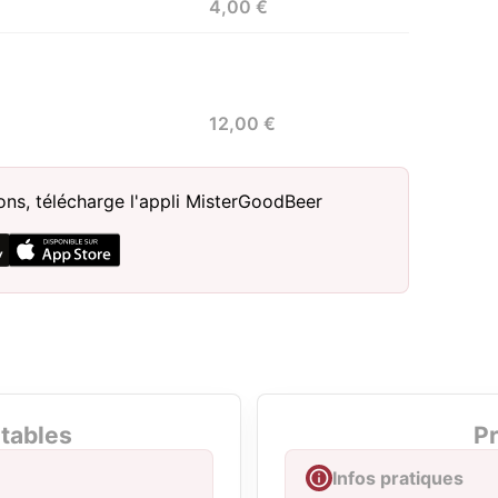
4,00 €
12,00 €
sons, télécharge l'appli MisterGoodBeer
tables
Pr
Infos pratiques