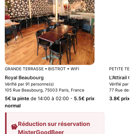
GRANDE TERRASSE
•
BISTROT
•
WIFI
PETITE TER
Royal Beaubourg
L'Attirail C
Vérifié par 91 personne(s)
Vérifié par 5
105 Rue Beaubourg, 75003 Paris, France
77 Rue des G
5
€ la pinte
de 14:00 à 02:00
-
5.5
€ prix
3.8
€ prix 
normal
Réduction sur réservation
MisterGoodBeer