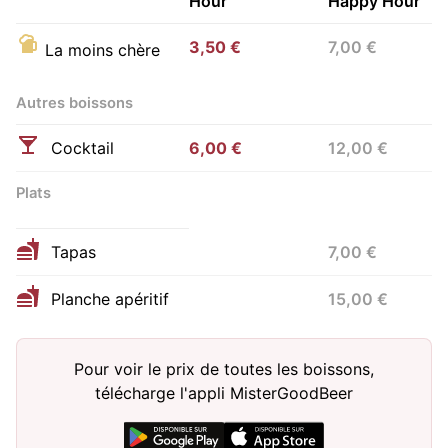
Hour
Happy Hour
3,50 €
7,00 €
La moins chère
Autres boissons
Cocktail
6,00 €
12,00 €
Plats
Tapas
7,00 €
Planche apéritif
15,00 €
Pour voir le prix de toutes les boissons,
télécharge l'appli MisterGoodBeer