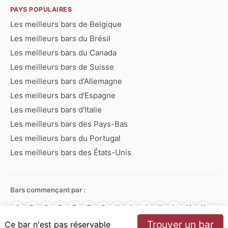
PAYS POPULAIRES
Les meilleurs bars de Belgique
Les meilleurs bars du Brésil
Les meilleurs bars du Canada
Les meilleurs bars de Suisse
Les meilleurs bars d'Allemagne
Les meilleurs bars d'Espagne
Les meilleurs bars d'Italie
Les meilleurs bars des Pays-Bas
Les meilleurs bars du Portugal
Les meilleurs bars des États-Unis
Bars commençant par :
A
B
C
D
E
F
G
H
I
J
K
L
M
N
O
P
Q
R
S
T
U
V
W
X
Y
Z
Trouver un bar
Ce bar n'est pas réservable