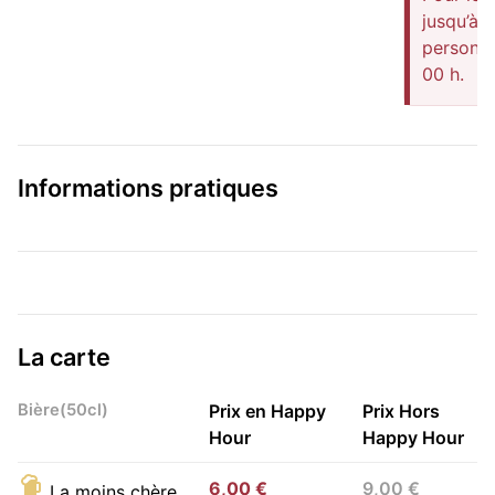
jusqu’à 2
personne
00 h.
Informations pratiques
La carte
Bière(50cl)
Prix en Happy
Prix Hors
Hour
Happy Hour
6,00 €
9,00 €
La moins chère