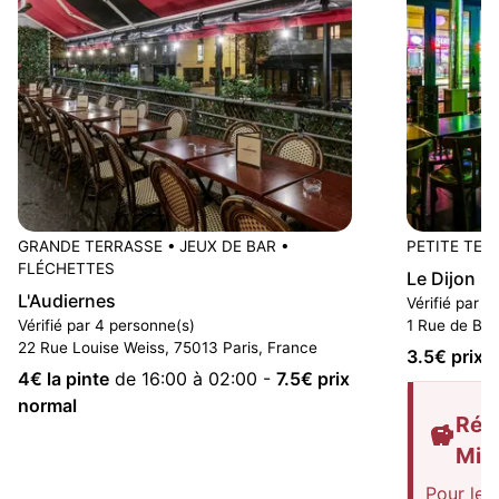
GRANDE TERRASSE
•
JEUX DE BAR
•
PETITE TER
FLÉCHETTES
Le Dijon B
L'Audiernes
Vérifié par 1
Vérifié par 4 personne(s)
1 Rue de Ber
22 Rue Louise Weiss, 75013 Paris, France
3.5
€ prix 
4
€ la pinte
de 16:00 à 02:00
-
7.5
€ prix
normal
Rédu
Mis
Pour les 