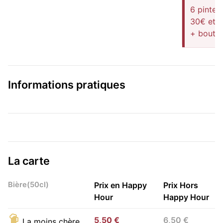
6 pintes
30€ et p
+ boutei
Informations pratiques
La carte
Bière(50cl)
Prix en Happy
Prix Hors
Hour
Happy Hour
5,50 €
6,50 €
La moins chère