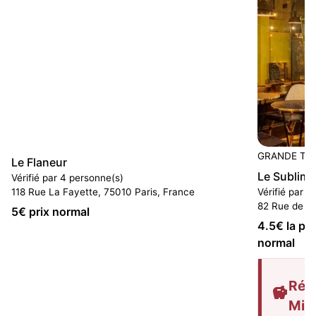
GRANDE TE
Le Flaneur
Le Sublimi
Vérifié par 4 personne(s)
118 Rue La Fayette, 75010 Paris, France
Vérifié par 1
82 Rue de M
5
€ prix normal
4.5
€ la pin
normal
Rédu
Mis