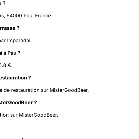
u ?
as, 64000 Pau, France.
rrasse ?
bar Imparadai.
i à Pau ?
5.8 €.
estauration ?
e de restauration sur MisterGoodBeer.
isterGoodBeer ?
tion sur MisterGoodBeer.