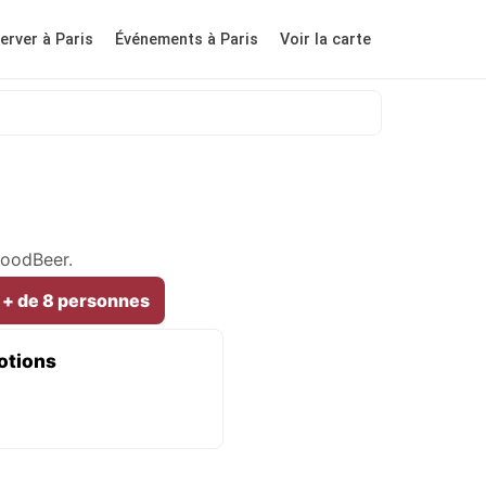
erver à Paris
Événements à Paris
Voir la carte
GoodBeer.
 + de 8 personnes
otions