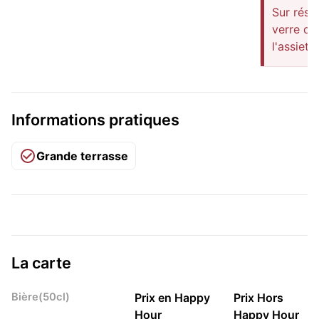
Sur réser
verre de
l'assiett
Informations pratiques
Grande terrasse
La carte
Bière(50cl)
Prix en Happy
Prix Hors
Hour
Happy Hour