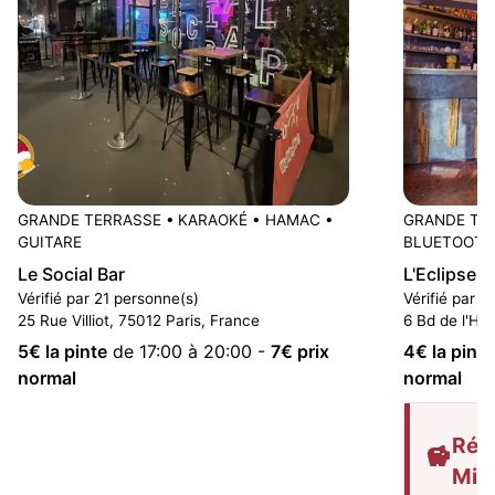
GRANDE TERRASSE
•
KARAOKÉ
•
HAMAC
•
GRANDE TE
GUITARE
BLUETOOTH
Le Social Bar
L'Eclipse
Vérifié par 21 personne(s)
Vérifié par 
25 Rue Villiot, 75012 Paris, France
6 Bd de l'Hôp
5
€ la pinte
de 17:00 à 20:00
-
7
€ prix
4
€ la pinte
normal
normal
Rédu
Mis