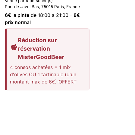
Vérifié par 4 personne(s)
Port de Javel Bas, 75015 Paris, France
6
€ la pinte
de 18:00 à 21:00
-
8
€
prix normal
Réduction sur
réservation
MisterGoodBeer
4 consos achetées = 1 mix
d'olives OU 1 tartinable (d'un
montant max de 6€) OFFERT