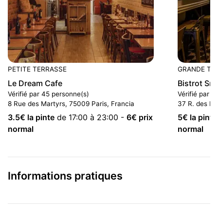
PETITE TERRASSE
GRANDE TE
Le Dream Cafe
Bistrot Smi
Vérifié par 45 personne(s)
Vérifié par 3
8 Rue des Martyrs, 75009 Paris, Francia
37 R. des Ma
3.5
€ la pinte
de 17:00 à 23:00
-
6
€ prix
5
€ la pinte
normal
normal
Informations pratiques