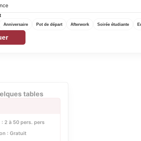
t
Anniversaire
Pot de départ
Afterwork
Soirée étudiante
E
uer
elques tables
: 2 à 50 pers. pers
on : Gratuit