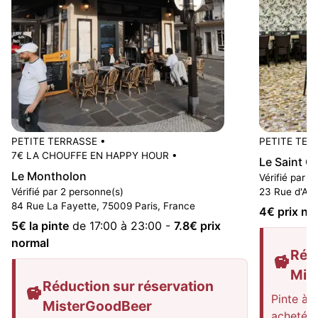
PETITE TERRASSE
•
PETITE TER
7€ LA CHOUFFE EN HAPPY HOUR
•
Le Saint G
Le Montholon
Vérifié par 7
Vérifié par 2 personne(s)
23 Rue d'Abb
84 Rue La Fayette, 75009 Paris, France
4
€ prix no
5
€ la pinte
de 17:00 à 23:00
-
7.8
€ prix
normal
Rédu
Mis
Réduction sur réservation
Pinte à 
MisterGoodBeer
achetées 