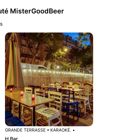
auté MisterGoodBeer
s
GRANDE TERRASSE
•
KARAOKÉ.
•
H Bar