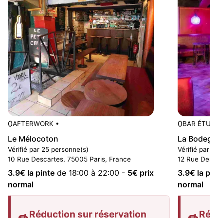
0
0
AFTERWORK
•
BAR ÉTUD
Le Mélocoton
La Bodega
Vérifié par 25 personne(s)
Vérifié par 
10 Rue Descartes, 75005 Paris, France
12 Rue Desca
3.9
€ la pinte
de 18:00 à 22:00
-
5
€ prix
3.9
€ la pin
normal
normal
Réduction sur réservation
Rédu