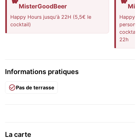
MisterGoodBeer
Mis
Happy Hours jusqu'à 22H (5,5€ le
Happy H
cocktail)
personne
cocktail
22h
Informations pratiques
Pas de terrasse
La carte