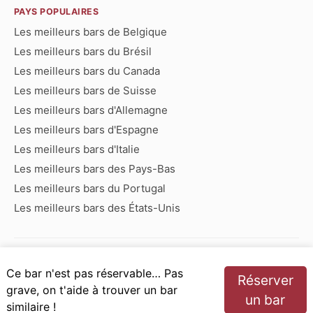
PAYS POPULAIRES
Les meilleurs bars de Belgique
Les meilleurs bars du Brésil
Les meilleurs bars du Canada
Les meilleurs bars de Suisse
Les meilleurs bars d'Allemagne
Les meilleurs bars d'Espagne
Les meilleurs bars d'Italie
Les meilleurs bars des Pays-Bas
Les meilleurs bars du Portugal
Les meilleurs bars des États-Unis
Bars commençant par :
Ce bar n'est pas réservable… Pas
Réserver
A
B
C
D
E
F
G
H
I
J
K
L
M
N
grave, on t'aide à trouver un bar
un bar
O
P
Q
R
S
T
U
V
W
X
Y
Z
similaire !