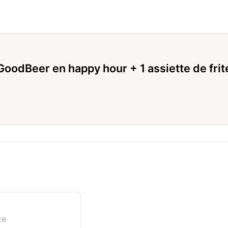
rGoodBeer en happy hour + 1 assiette de frit
ce