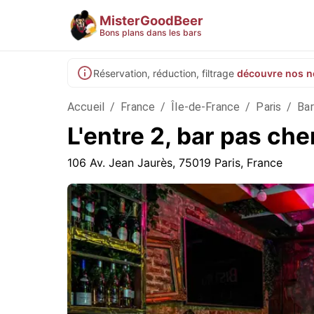
MisterGoodBeer
Bons plans dans les bars
Réservation, réduction, filtrage
découvre nos n
Accueil
/
France
/
Île-de-France
/
Paris
/
Bar
L'entre 2, bar pas che
106 Av. Jean Jaurès, 75019 Paris, France