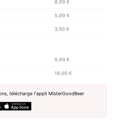
€
8,00 €
5,00 €
3,50 €
9,00 €
16,00 €
sons, télécharge l'appli MisterGoodBeer