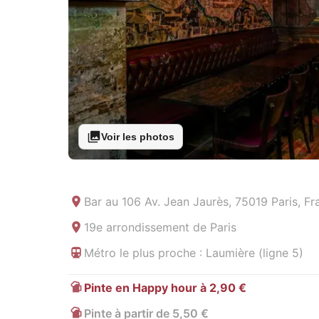
Voir les photos
Bar au
106 Av. Jean Jaurès, 75019 Paris, Fr
19e arrondissement de Paris
Métro le plus proche : Laumière (ligne 5)
Pinte en Happy hour à 2,90 €
Pinte à partir de 5,50 €