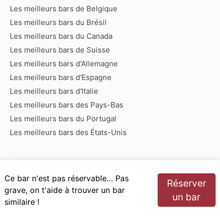
Les meilleurs bars de Belgique
Les meilleurs bars du Brésil
Les meilleurs bars du Canada
Les meilleurs bars de Suisse
Les meilleurs bars d'Allemagne
Les meilleurs bars d'Espagne
Les meilleurs bars d'Italie
Les meilleurs bars des Pays-Bas
Les meilleurs bars du Portugal
Les meilleurs bars des États-Unis
Bars commençant par :
Ce bar n'est pas réservable… Pas
Réserver
A
B
C
D
E
F
G
H
I
J
K
L
M
N
grave, on t'aide à trouver un bar
un bar
O
P
Q
R
S
T
U
V
W
X
Y
Z
similaire !