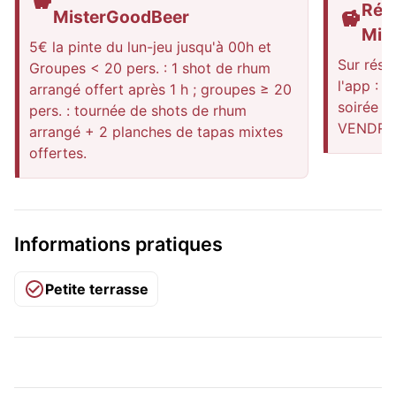
Rédu
MisterGoodBeer
Mis
5€ la pinte du lun-jeu jusqu'à 00h et
Sur rése
Groupes < 20 pers. : 1 shot de rhum
l'app : 
arrangé offert après 1 h ; groupes ≥ 20
soirée /
pers. : tournée de shots de rhum
VENDRE
arrangé + 2 planches de tapas mixtes
offertes.
Informations pratiques
Petite terrasse