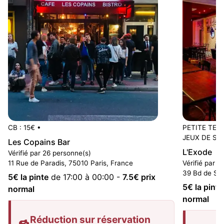
CB : 15€
•
PETITE TER
JEUX DE SO
Les Copains Bar
L'Exode
Vérifié par 26 personne(s)
11 Rue de Paradis, 75010 Paris, France
Vérifié par 
39 Bd de Str
5
€ la pinte
de 17:00 à 00:00
-
7.5
€ prix
5
€ la pinte
normal
normal
Réduction sur réservation