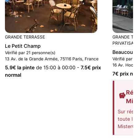
GRANDE TERRASSE
GRANDE TE
PRIVATISAT
Le Petit Champ
Beaucour à 
Vérifié par 21 personne(s)
13 Av. de la Grande Armée, 75116 Paris, France
Vérifié par 2
16 Av. Hoche
5.9
€ la pinte
de 15:00 à 00:00
-
7.5
€ prix
7
€ prix no
normal
Rédu
Mis
Sur rése
toute la
MisterG