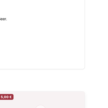
eer.
5,00 €