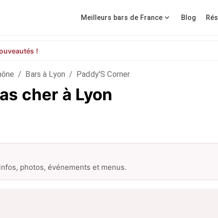
Meilleurs bars de France
Blog
Rés
ouveautés !
hône
/
Bars à Lyon
/
Paddy'S Corner
as cher à Lyon
 infos, photos, événements et menus.