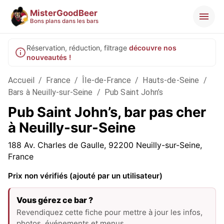
MisterGoodBeer
Bons plans dans les bars
Réservation, réduction, filtrage
découvre nos
nouveautés !
Accueil
/
France
/
Île-de-France
/
Hauts-de-Seine
/
Bars à Neuilly-sur-Seine
/
Pub Saint John’s
Pub Saint John’s, bar pas cher
à Neuilly-sur-Seine
188 Av. Charles de Gaulle, 92200 Neuilly-sur-Seine,
France
Prix non vérifiés (ajouté par un utilisateur)
Vous gérez ce bar ?
Revendiquez cette fiche pour mettre à jour les infos,
photos, événements et menus.