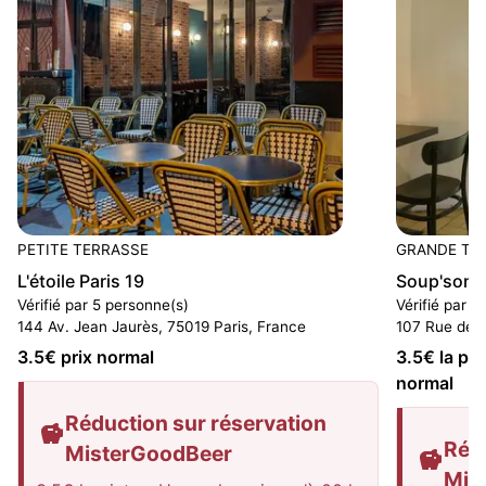
PETITE TERRASSE
GRANDE TE
L'étoile Paris 19
Soup'son
Vérifié par 5 personne(s)
Vérifié par 1
144 Av. Jean Jaurès, 75019 Paris, France
107 Rue de C
3.5
€ prix normal
3.5
€ la pin
normal
Réduction sur réservation
Rédu
MisterGoodBeer
Mis