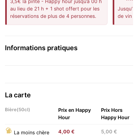
3,5€ la pinte - Happy hour jusqu’à 00 h
au lieu de 21 h + 1 shot offert pour les
Jusqu'à 
réservations de plus de 4 personnes.
de vin 3
Informations pratiques
La carte
Bière(50cl)
Prix en Happy
Prix Hors
Hour
Happy Hour
4,00 €
5,00 €
La moins chère