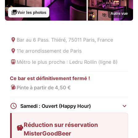
Voir les photos
Autre vue
Bar au
6 Pass. Thiéré, 75011 Paris, France
11e arrondissement de Paris
Métro le plus proche : Ledru Rollin (ligne 8)
Ce bar est définitivement fermé !
Pinte à partir de 4,50 €
Samedi : Ouvert (Happy Hour)
Réduction sur réservation
MisterGoodBeer