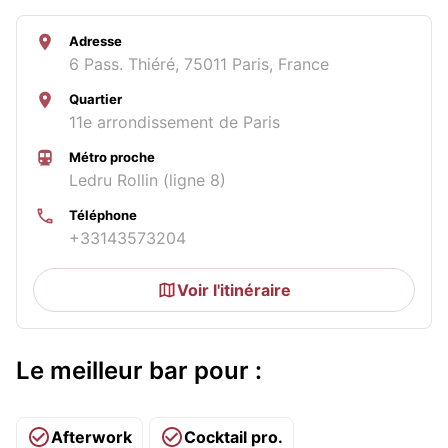
Adresse
6 Pass. Thiéré, 75011 Paris, France
Quartier
11e arrondissement de Paris
Métro proche
Ledru Rollin (ligne 8)
Téléphone
+33143573204
Voir l'itinéraire
Le meilleur bar pour :
Afterwork
Cocktail pro.