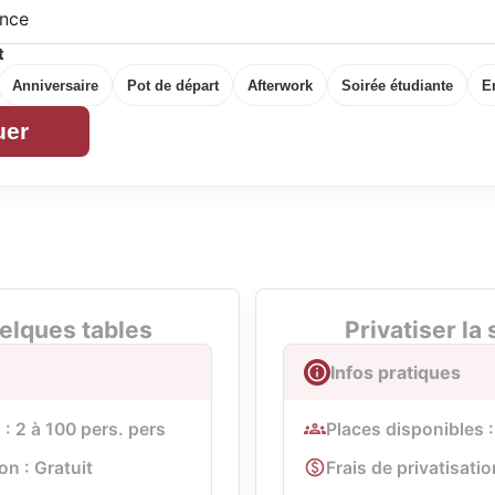
t
Anniversaire
Pot de départ
Afterwork
Soirée étudiante
E
uer
elques tables
Privatiser la 
Infos pratiques
 : 2 à 100 pers. pers
Places disponibles :
on : Gratuit
Frais de privatisatio