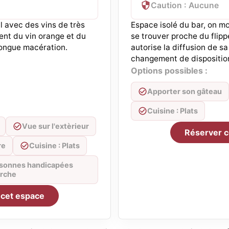
Caution : Aucune
l avec des vins de très
Espace isolé du bar, on m
nt du vin orange et du
se trouver proche du flipp
ongue macération.
autorise la diffusion de s
changement de dispositio
Options possibles :
Apporter son gâteau
Cuisine : Plats
Vue sur l'extèrieur
Réserver c
re
Cuisine : Plats
ersonnes handicapées
arche
 cet espace