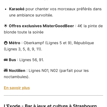
Karaoké
pour chanter vos morceaux préférés dans
une ambiance survoltée.
🌟
Offres exclusives MisterGoodBeer
: 4€ la pinte de
blonde toute la soirée
🚇
Métro
: Oberkampf (Lignes 5 et 9), République
(Lignes 3, 5, 8, 9, 11).
🚌
Bus
: Lignes 56, 91.
🚎
Noctilien
: Lignes N01, N02 (parfait pour les
noctambules).
En savoir plus
L'Exode - Bar à jeux et culture à Strasbourg