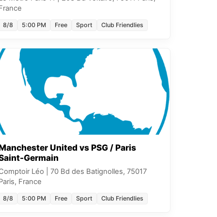
France
8/8
5:00 PM
Free
Sport
Club Friendlies
Manchester United vs PSG / Paris
Saint-Germain
Comptoir Léo
|
70 Bd des Batignolles, 75017
Paris, France
8/8
5:00 PM
Free
Sport
Club Friendlies