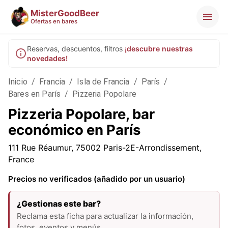
MisterGoodBeer
Ofertas en bares
Reservas, descuentos, filtros
¡descubre nuestras
novedades!
Inicio
/
Francia
/
Isla de Francia
/
París
/
Bares en París
/
Pizzeria Popolare
Pizzeria Popolare, bar
económico en París
111 Rue Réaumur, 75002 Paris-2E-Arrondissement,
France
Precios no verificados (añadido por un usuario)
¿Gestionas este bar?
Reclama esta ficha para actualizar la información,
fotos, eventos y menús.