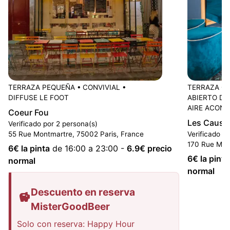
TERRAZA PEQUEÑA
•
CONVIVIAL
•
TERRAZA G
DIFFUSE LE FOOT
ABIERTO DE
AIRE ACON
Coeur Fou
Les Cause
Verificado por 2 persona(s)
55 Rue Montmartre, 75002 Paris, France
Verificado p
170 Rue Mon
6
€ la pinta
de 16:00 a 23:00
-
6.9
€ precio
6
€ la pinta
normal
normal
Descuento en reserva
MisterGoodBeer
Solo con reserva: Happy Hour