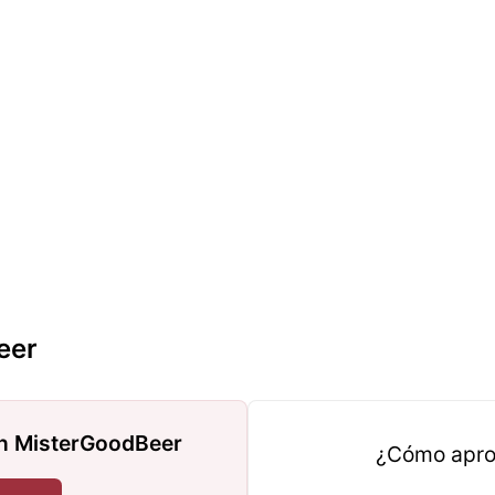
eer
on MisterGoodBeer
¿Cómo apro