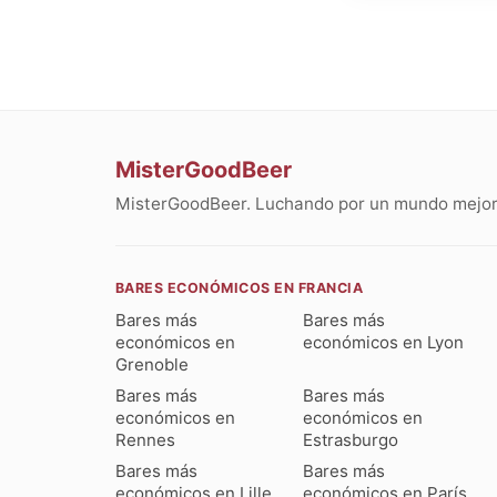
MisterGoodBeer
MisterGoodBeer. Luchando por un mundo mejor 
BARES ECONÓMICOS EN FRANCIA
Bares más
Bares más
económicos en
económicos en Lyon
Grenoble
Bares más
Bares más
económicos en
económicos en
Rennes
Estrasburgo
Bares más
Bares más
económicos en Lille
económicos en París