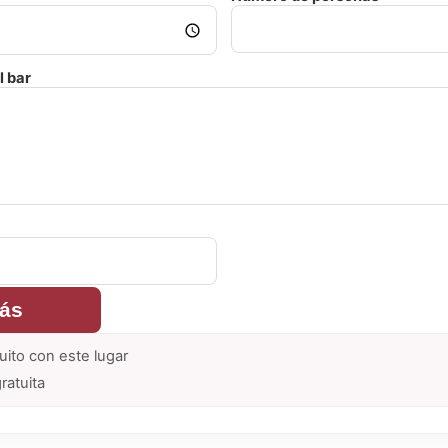
l bar
rás
uito con este lugar
ratuita