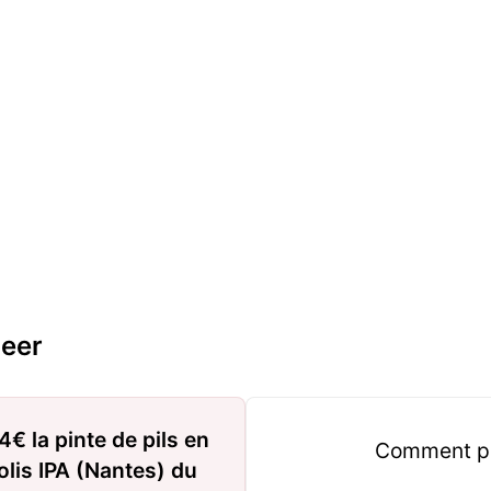
eer
4€ la pinte de pils en
Comment pro
olis IPA (Nantes) du