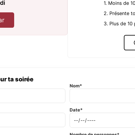
di
1. Moins de 1
2. Présente t
ar
3. Plus de 10
ur ta soirée
Nom*
Date*
Nombre de personnes*