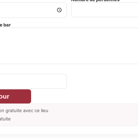
e bar
our
on gratuite avec ce lieu
atuite