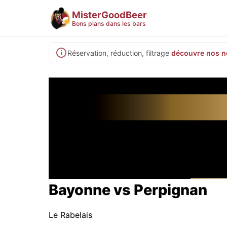
MisterGoodBeer
Bons plans dans les bars
Réservation, réduction, filtrage
découvre nos n
Bayonne vs Perpignan
Le Rabelais