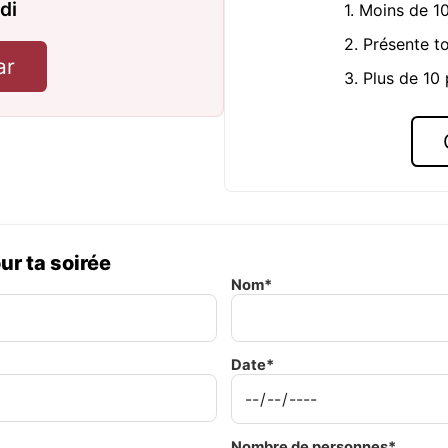
di
1. Moins de 1
2. Présente t
ar
3. Plus de 10
ur ta soirée
Nom*
Date*
Nombre de personnes*