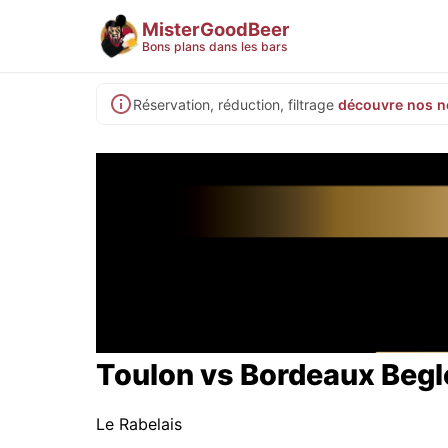
MisterGoodBeer
Bons plans dans les bars
Réservation, réduction, filtrage
découvre nos n
Toulon vs Bordeaux Begl
Le Rabelais