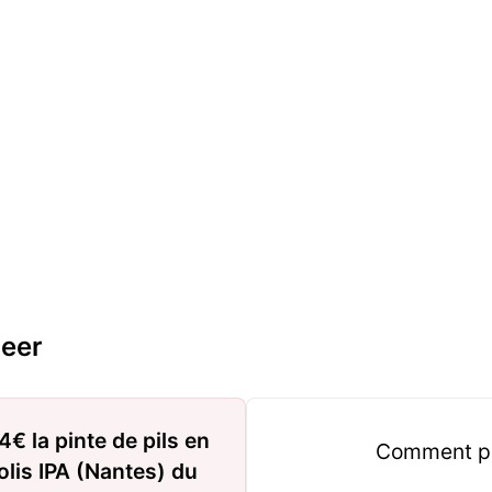
eer
4€ la pinte de pils en
Comment pro
olis IPA (Nantes) du