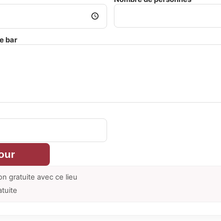
e bar
our
on gratuite avec ce lieu
atuite