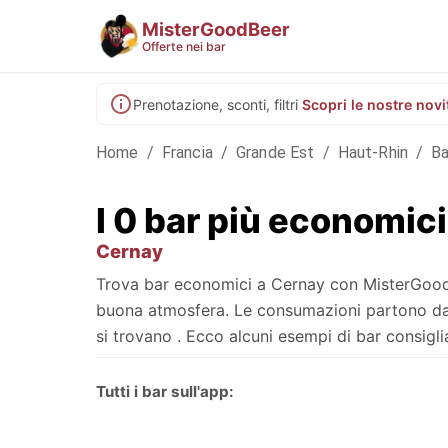
MisterGoodBeer
Offerte nei bar
Prenotazione, sconti, filtri
Scopri le nostre novi
Home
/
Francia
/
Grande Est
/
Haut-Rhin
/
Ba
I 0 bar più economici
Cernay
Trova bar economici a Cernay con MisterGoodBee
buona atmosfera. Le consumazioni partono da , 
si trovano . Ecco alcuni esempi di bar consigliat
Tutti i bar sull'app: