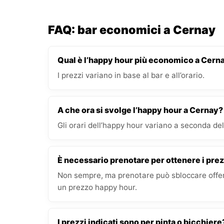
FAQ: bar economici a Cernay
Qual è l’happy hour più economico a Cern
I prezzi variano in base al bar e all’orario.
A che ora si svolge l’happy hour a Cernay?
Gli orari dell’happy hour variano a seconda del 
È necessario prenotare per ottenere i prez
Non sempre, ma prenotare può sbloccare offert
un prezzo happy hour.
I prezzi indicati sono per pinta o bicchiere