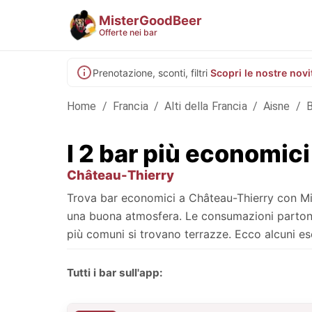
MisterGoodBeer
Offerte nei bar
Prenotazione, sconti, filtri
Scopri le nostre novi
Home
/
Francia
/
Alti della Francia
/
Aisne
/
B
I 2 bar più economic
Château-Thierry
Trova bar economici a Château-Thierry con Mist
una buona atmosfera. Le consumazioni partono d
più comuni si trovano terrazze. Ecco alcuni ese
Tutti i bar sull'app: