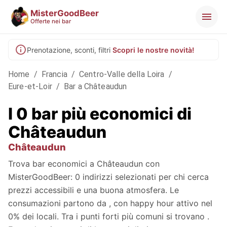
MisterGoodBeer
Offerte nei bar
Prenotazione, sconti, filtri
Scopri le nostre novità!
Home
/
Francia
/
Centro-Valle della Loira
/
Eure-et-Loir
/
Bar a Châteaudun
I 0 bar più economici di
Châteaudun
Châteaudun
Trova bar economici a Châteaudun con
MisterGoodBeer: 0 indirizzi selezionati per chi cerca
prezzi accessibili e una buona atmosfera. Le
consumazioni partono da , con happy hour attivo nel
0% dei locali. Tra i punti forti più comuni si trovano .