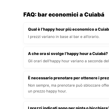
FAQ: bar economici a Cuiabá
Qual è l’happy hour più economico a Cuia
I prezzi variano in base al bar e all’orario.
A che ora si svolge l’happy hour a Cuiabá?
Gli orari dell’happy hour variano a seconda del 
È necessario prenotare per ottenere i prez
Non sempre, ma prenotare può sbloccare offert
un prezzo happy hour.
I prezzi indicati sono per pinta o bicchiere