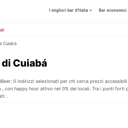
I migliori bar d'Italia
Bar economici 
tà!
a Cuiabá
 di Cuiabá
r: 0 indirizzi selezionati per chi cerca prezzi accessibili
con happy hour attivo nel 0% dei locali. Tra i punti forti 
i: .