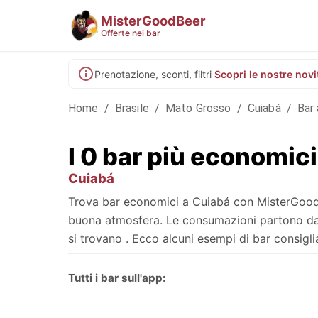
MisterGoodBeer
Offerte nei bar
Prenotazione, sconti, filtri
Scopri le nostre novi
Home
/
Brasile
/
Mato Grosso
/
Cuiabá
/
Bar 
I 0 bar più economici
Cuiabá
Trova bar economici a Cuiabá con MisterGoodBee
buona atmosfera. Le consumazioni partono da , 
si trovano . Ecco alcuni esempi di bar consigliat
Tutti i bar sull'app: