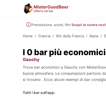
MisterGoodBeer
Offerte nei bar
Prenotazione, sconti, filtri
Scopri le nostre novi
Home
/
Francia
/
Alti della Francia
/
Aisne
/
B
I 0 bar più economic
Gauchy
Trova bar economici a Gauchy con MisterGoodBee
buona atmosfera. Le consumazioni partono da , 
si trovano . Ecco alcuni esempi di bar consigliat
Tutti i bar sull'app: