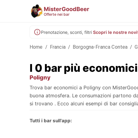
MisterGoodBeer
Offerte nei bar
Prenotazione, sconti, filtri
Scopri le nostre novi
Home
/
Francia
/
Borgogna-Franca Contea
/
G
I 0 bar più economici
Poligny
Trova bar economici a Poligny con MisterGoodBe
buona atmosfera. Le consumazioni partono da , 
si trovano . Ecco alcuni esempi di bar consigliat
Tutti i bar sull'app: