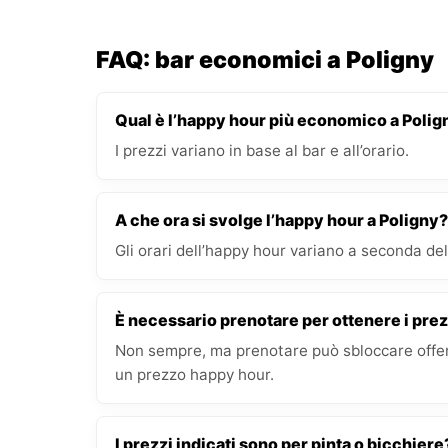
FAQ: bar economici a Poligny
Qual è l’happy hour più economico a Polig
I prezzi variano in base al bar e all’orario.
A che ora si svolge l’happy hour a Poligny?
Gli orari dell’happy hour variano a seconda del 
È necessario prenotare per ottenere i prez
Non sempre, ma prenotare può sbloccare offert
un prezzo happy hour.
I prezzi indicati sono per pinta o bicchiere