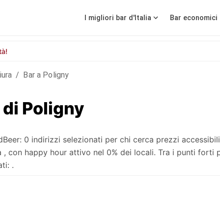
I migliori bar d'Italia
Bar economici 
tà!
iura
/
Bar a Poligny
 di Poligny
er: 0 indirizzi selezionati per chi cerca prezzi accessibil
con happy hour attivo nel 0% dei locali. Tra i punti forti 
i: .