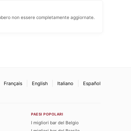
rebbero non essere completamente aggiornate.
Français
English
Italiano
Español
PAESI POPOLARI
I migliori bar del Belgio
I migliori bar del Brasile