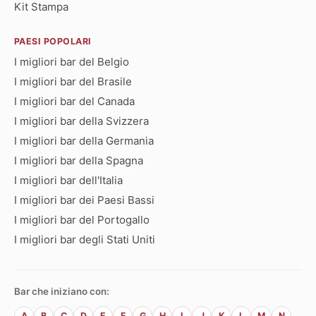
Kit Stampa
PAESI POPOLARI
I migliori bar del Belgio
I migliori bar del Brasile
I migliori bar del Canada
I migliori bar della Svizzera
I migliori bar della Germania
I migliori bar della Spagna
I migliori bar dell'Italia
I migliori bar dei Paesi Bassi
I migliori bar del Portogallo
I migliori bar degli Stati Uniti
Bar che iniziano con:
A
B
C
D
E
F
G
H
I
J
K
L
M
N