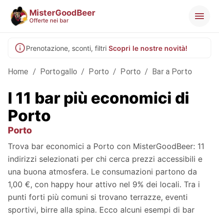
MisterGoodBeer
Offerte nei bar
Prenotazione, sconti, filtri
Scopri le nostre novità!
Home
/
Portogallo
/
Porto
/
Porto
/
Bar a Porto
I 11 bar più economici di
Porto
Porto
Trova bar economici a Porto con MisterGoodBeer: 11
indirizzi selezionati per chi cerca prezzi accessibili e
una buona atmosfera. Le consumazioni partono da
1,00 €, con happy hour attivo nel 9% dei locali. Tra i
punti forti più comuni si trovano terrazze, eventi
sportivi, birre alla spina. Ecco alcuni esempi di bar