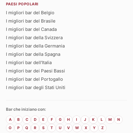
PAESI POPOLARI
I migliori bar del Belgio
I migliori bar del Brasile
I migliori bar del Canada
I migliori bar della Svizzera
I migliori bar della Germania
I migliori bar della Spagna
I migliori bar dell'Italia
I migliori bar dei Paesi Bassi
I migliori bar del Portogallo
I migliori bar degli Stati Uniti
Bar che iniziano con:
A
B
C
D
E
F
G
H
I
J
K
L
M
N
O
P
Q
R
S
T
U
V
W
X
Y
Z