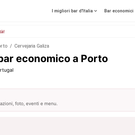
I migliori bar d'Italia
Bar economici 
tà!
orto
/
Cervejaria Galiza
 bar economico a Porto
rtugal
zioni, foto, eventi e menu.