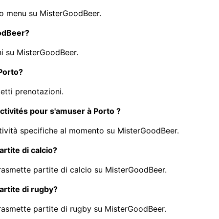
 suo menu su MisterGoodBeer.
oodBeer?
ni su MisterGoodBeer.
 Porto?
etti prenotazioni.
activités pour s'amuser à Porto ?
attività specifiche al momento su MisterGoodBeer.
rtite di calcio?
trasmette partite di calcio su MisterGoodBeer.
artite di rugby?
 trasmette partite di rugby su MisterGoodBeer.