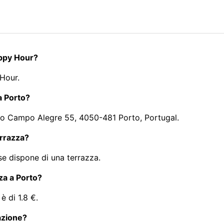
appy Hour?
 Hour.
 a Porto?
a do Campo Alegre 55, 4050-481 Porto, Portugal.
errazza?
se dispone di una terrazza.
iza a Porto?
è di 1.8 €.
razione?