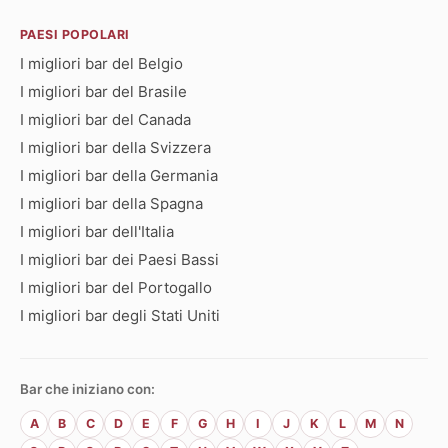
PAESI POPOLARI
I migliori bar del Belgio
I migliori bar del Brasile
I migliori bar del Canada
I migliori bar della Svizzera
I migliori bar della Germania
I migliori bar della Spagna
I migliori bar dell'Italia
I migliori bar dei Paesi Bassi
I migliori bar del Portogallo
I migliori bar degli Stati Uniti
Bar che iniziano con:
A
B
C
D
E
F
G
H
I
J
K
L
M
N