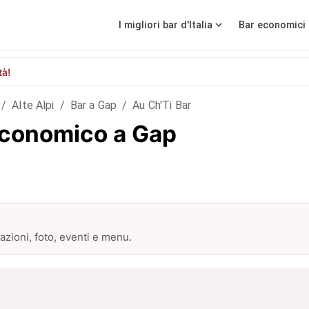
I migliori bar d'Italia
Bar economici 
tà!
/
Alte Alpi
/
Bar a Gap
/
Au Ch'Ti Bar
 economico a Gap
zioni, foto, eventi e menu.