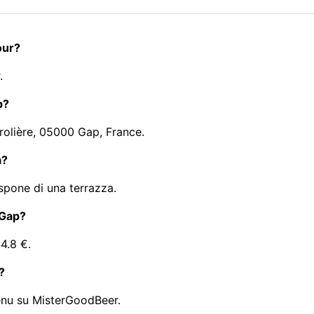
our?
.
p?
erolière, 05000 Gap, France.
a?
spone di una terrazza.
 Gap?
 4.8 €.
?
menu su MisterGoodBeer.