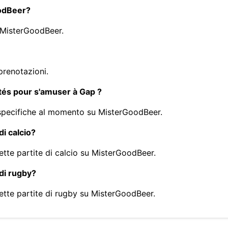
oodBeer?
u MisterGoodBeer.
prenotazioni.
ités pour s'amuser à Gap ?
à specifiche al momento su MisterGoodBeer.
di calcio?
ette partite di calcio su MisterGoodBeer.
 di rugby?
mette partite di rugby su MisterGoodBeer.