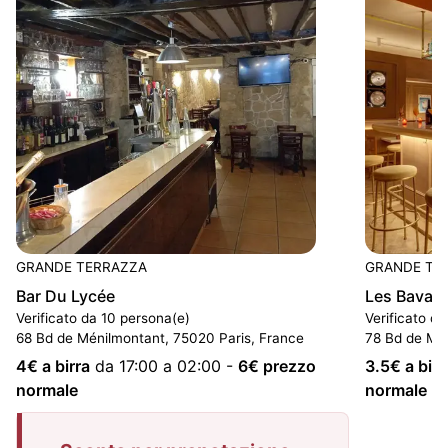
GRANDE TERRAZZA
GRANDE TE
Bar Du Lycée
Les Bavar
Verificato da 10 persona(e)
Verificato d
68 Bd de Ménilmontant, 75020 Paris, France
78 Bd de Mén
4
€ a birra
da 17:00 a 02:00
-
6
€ prezzo
3.5
€ a birr
normale
normale