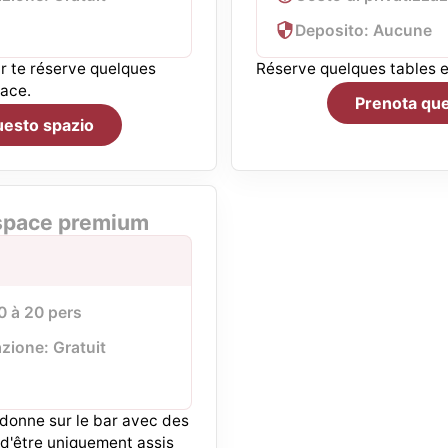
Deposito: Aucune
ar te réserve quelques
Réserve quelques tables e
ace.
Prenota que
uesto spazio
'espace premium
10 à 20 pers
azione: Gratuit
 donne sur le bar avec des
é d'être uniquement assis