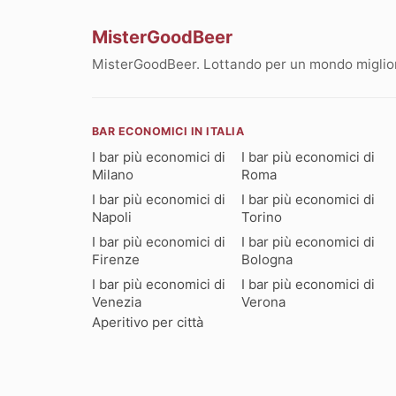
MisterGoodBeer
MisterGoodBeer. Lottando per un mondo migliore
BAR ECONOMICI IN ITALIA
I bar più economici di
I bar più economici di
Milano
Roma
I bar più economici di
I bar più economici di
Napoli
Torino
I bar più economici di
I bar più economici di
Firenze
Bologna
I bar più economici di
I bar più economici di
Venezia
Verona
Aperitivo per città