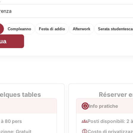
o
Compleanno
Festa di addio
Afterwork
Serata studentesca
ua
elques tables
Réserver e
Info pratiche
2 à 80 pers
Posti disponibili: 2 
azione: Gratuit
Costo di privatizzaz