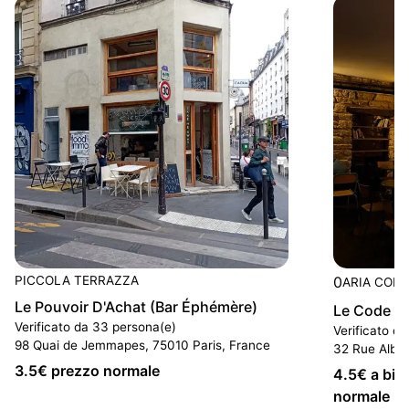
PICCOLA TERRAZZA
0
ARIA COND
Le Pouvoir D'Achat (Bar Éphémère)
Le Code B
Verificato da 33 persona(e)
Verificato d
98 Quai de Jemmapes, 75010 Paris, France
32 Rue Alber
3.5
€ prezzo normale
4.5
€ a birr
normale