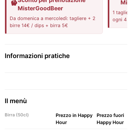
Sconto per prenotazione
Mis
MisterGoodBeer
1 taglie
Da domenica a mercoledì: tagliere + 2
ogni 4 c
birre 14€ / dips + birra 5€
Informazioni pratiche
Il menù
Birra (50cl)
Prezzo in Happy
Prezzo fuori
Hour
Happy Hour