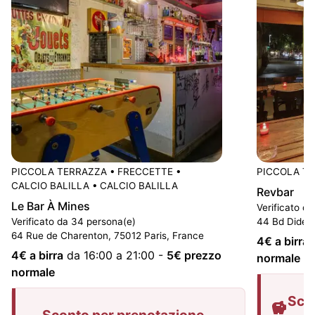
PICCOLA TERRAZZA
•
FRECCETTE
•
PICCOLA T
CALCIO BALILLA
•
CALCIO BALILLA
Revbar
Le Bar À Mines
Verificato d
Verificato da 34 persona(e)
44 Bd Didero
64 Rue de Charenton, 75012 Paris, France
4
€ a birra
4
€ a birra
da 16:00 a 21:00
-
5
€ prezzo
normale
normale
Sco