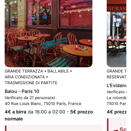
GRANDE TERRAZZA
•
BALLABILE
•
GRANDE TE
ARIA CONDIZIONATA
•
RÉSERVATIO
TRASMISSIONE DI PARTITE
L'Evidence
Balou - Paris 10
Verificato d
Verificato da 21 persona(e)
La rotonde c
40 Rue Louis Blanc, 75010 Paris, France
75010 Paris,
4
€ a birra
da 16:00 a 02:00
-
5
€ prezzo
4
€ prezzo
normale
Sco