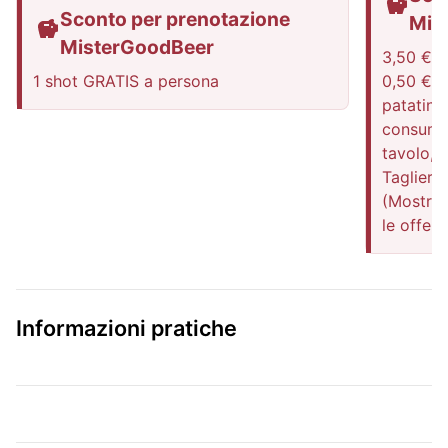
Sconto per prenotazione
Mis
MisterGoodBeer
3,50 € la
1 shot GRATIS a persona
0,50 €). 
patatin
consumaz
tavolo, 
Tagliere 
(Mostrare
le offert
Informazioni pratiche