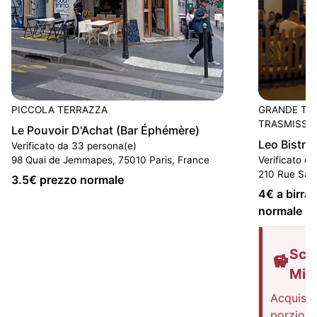
PICCOLA TERRAZZA
GRANDE TE
TRASMISSIO
Le Pouvoir D'Achat (Bar Éphémère)
Leo Bistrot
Verificato da 33 persona(e)
98 Quai de Jemmapes, 75010 Paris, France
Verificato d
210 Rue Sain
3.5
€ prezzo normale
4
€ a birra
normale
Sco
Mis
Acquista
porzione