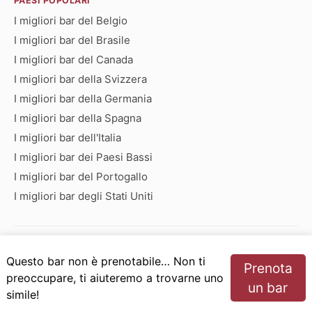
PAESI POPOLARI
I migliori bar del Belgio
I migliori bar del Brasile
I migliori bar del Canada
I migliori bar della Svizzera
I migliori bar della Germania
I migliori bar della Spagna
I migliori bar dell'Italia
I migliori bar dei Paesi Bassi
I migliori bar del Portogallo
I migliori bar degli Stati Uniti
Bar che iniziano con:
Questo bar non è prenotabile… Non ti
Prenota
A
B
C
D
E
F
G
H
I
J
K
L
M
N
preoccupare, ti aiuteremo a trovarne uno
un bar
O
P
Q
R
S
T
U
V
W
X
Y
Z
simile!